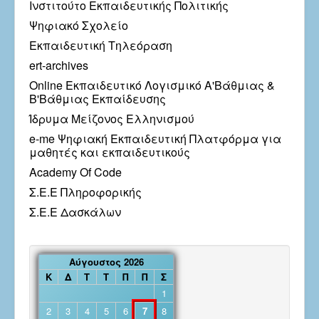
Ινστιτούτο Εκπαιδευτικής Πολιτικής
Ψηφιακό Σχολείο
Εκπαιδευτική Τηλεόραση
ert-archives
Online Εκπαιδευτικό Λογισμικό Α'Βάθμιας &
Β'Βάθμιας Εκπαίδευσης
Ίδρυμα Μείζονος Ελληνισμού
e-me Ψηφιακή Εκπαιδευτική Πλατφόρμα για
μαθητές και εκπαιδευτικούς
Academy Of Code
Σ.Ε.Ε Πληροφορικής
Σ.Ε.Ε Δασκάλων
Αύγουστος 2026
Κ
Δ
Τ
Τ
Π
Π
Σ
1
2
3
4
5
6
7
8