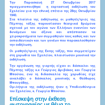
Την Παρασκευή 27 Οκτωβρίου 2017
πραγματοποιήθηκε η εορταστική εκδήλωση του
Σχολείου για την εθνική επέτειο της 28ης Οκτωβρίου
1940.
Στα πλαίσια της εκδήλωσης οι μαθητές/τριες της
Πέμπτης τάξης παρουσίασαν θεατρικά δρώμενα
σχετικά με τον αγώνα των Ελλήνων εναντίον των
δυνάμεων του άξονα και απέσπασαν τα
χειροκροτήματα των συμμαθητών τους καθώς και των
εκπαιδευτικών και των γονέων που παρακολούθησαν
την εκδήλωση.
Οι μαθητές/τριες της Έκτης τάξης, που συμμετείχαν
στη χορωδία του Σχολείου, πλαισίωσαν μουσικά την
εκδήλωση.
Την οργάνωση της γιορτής είχαν οι δάσκαλοι της
Πέμπτης τάξης κ.κ Γεώργιος Δριβάκος και Γεωργία
Μπούτου, ενώ τη διδασκαλία της χορωδίας είχε
αναλάβει ο δάσκαλος μουσικής κ. Θεόδωρος
Μπουγάδης.
Ομιλήτρια της εκδήλωσης ήταν η Υποδιευθύντρια
του Σχολείου, κ. Γεωργία Μπούτου.
Επίσκεψη στην έκθεση
φωτογραφίας με θέμα το