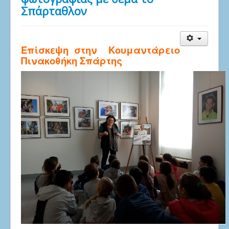
Σπάρταθλον
Επίσκεψη στην Κουμαντάρειο
Πινακοθήκη Σπάρτης