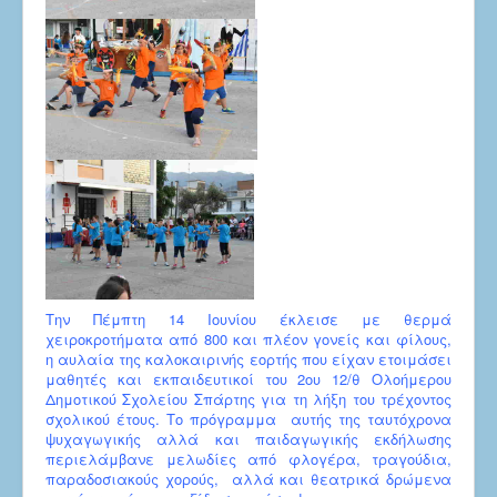
Την Πέμπτη 14 Ιουνίου έκλεισε με θερμά
χειροκροτήματα από 800 και πλέον γονείς και φίλους,
η αυλαία της καλοκαιρινής εορτής που είχαν ετοιμάσει
μαθητές και εκπαιδευτικοί του 2ου 12/θ Ολοήμερου
Δημοτικού Σχολείου Σπάρτης για τη λήξη του τρέχοντος
σχολικού έτους. Το πρόγραμμα αυτής της ταυτόχρονα
ψυχαγωγικής αλλά και παιδαγωγικής εκδήλωσης
περιελάμβανε μελωδίες από φλογέρα, τραγούδια,
παραδοσιακούς χορούς, αλλά και θεατρικά δρώμενα