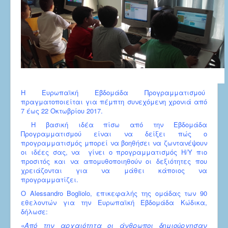
Η Ευρωπαϊκή Εβδομάδα Προγραμματισμού
πραγματοποιείται για πέμπτη συνεχόμενη χρονιά από
7 έως 22 Οκτωβρίου 2017.
Η βασική ιδέα πίσω από την Εβδομάδα
Προγραμματισμού είναι να δείξει πώς ο
προγραμματισμός μπορεί να βοηθήσει να ζωντανέψουν
οι ιδέες σας, να γίνει ο προγραμματισμός Η/Υ πιο
προσιτός και να απομυθοποιηθούν οι δεξιότητες που
χρειάζονται για να μάθει κάποιος να
προγραμματίζει.
Ο Alessandro Bogliolo, επικεφαλής της ομάδας των 90
εθελοντών για την Ευρωπαϊκή Εβδομάδα Κώδικα,
δήλωσε:
«
Από την αρχαιότητα οι άνθρωποι δημιούργησαν