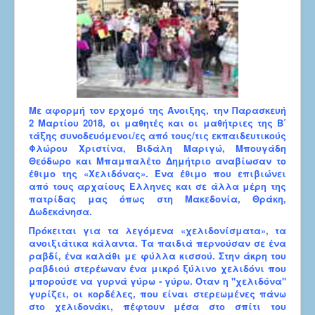
Με αφορμή τον ερχομό της Άνοιξης, την Παρασκευή
2 Μαρτίου 2018, οι μαθητές και οι μαθήτριες της Β΄
τάξης συνοδευόμενοι/ες από τους/τις εκπαιδευτικούς
Φλώρου Χριστίνα, Βιδάλη Μαριγώ, Μπουγάδη
Θεόδωρο και Μπαμπαλέτο Δημήτριο αναβίωσαν το
έθιμο της «Χελιδόνας». Ένα έθιμο που επιβιώνει
από τους αρχαίους Έλληνες και σε άλλα μέρη της
πατρίδας μας όπως στη Μακεδονία, Θράκη,
Δωδεκάνησα.
Πρόκειται για τα λεγόμενα «χελιδονίσματα», τα
ανοιξιάτικα κάλαντα. Τα παιδιά περνούσαν σε ένα
ραβδί, ένα καλάθι με φύλλα κισσού. Στην άκρη του
ραβδιού στερέωναν ένα μικρό ξύλινο χελιδόνι που
μπορούσε να γυρνά γύρω - γύρω. Όταν η "χελιδόνα"
γυρίζει, οι κορδέλες, που είναι στερεωμένες πάνω
στο χελιδονάκι, πέφτουν μέσα στο σπίτι του