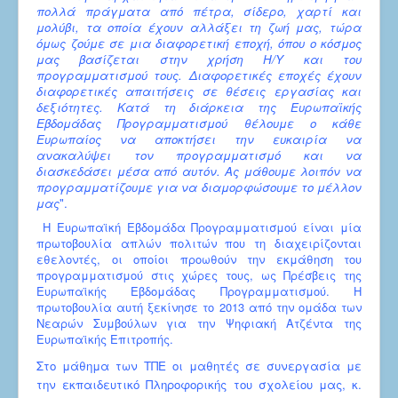
πολλά πράγματα από πέτρα, σίδερο, χαρτί και
μολύβι, τα οποία έχουν αλλάξει τη ζωή μας, τώρα
όμως ζούμε σε μια διαφορετική εποχή, όπου ο κόσμος
μας βασίζεται στην χρήση Η/Υ και του
προγραμματισμού τους. Διαφορετικές εποχές έχουν
διαφορετικές απαιτήσεις σε θέσεις εργασίας και
δεξιότητες. Κατά τη διάρκεια της Ευρωπαϊκής
Εβδομάδας Προγραμματισμού θέλουμε ο κάθε
Ευρωπαίος να αποκτήσει την ευκαιρία να
ανακαλύψει τον προγραμματισμό και να
διασκεδάσει μέσα από αυτόν. Ας μάθουμε λοιπόν να
προγραμματίζουμε για να διαμορφώσουμε το μέλλον
μας
".
Η Ευρωπαϊκή Εβδομάδα Προγραμματισμού είναι μία
πρωτοβουλία απλών πολιτών που τη διαχειρίζονται
εθελοντές, οι οποίοι προωθούν την εκμάθηση του
προγραμματισμού στις χώρες τους, ως Πρέσβεις της
Ευρωπαϊκής Εβδομάδας Προγραμματισμού. Η
πρωτοβουλία αυτή ξεκίνησε το 2013 από την ομάδα των
Νεαρών Συμβούλων για την Ψηφιακή Ατζέντα της
Ευρωπαϊκής Επιτροπής.
Στο μάθημα των ΤΠΕ οι μαθητές σε συνεργασία με
την εκπαιδευτικό Πληροφορικής του σχολείου μας, κ.