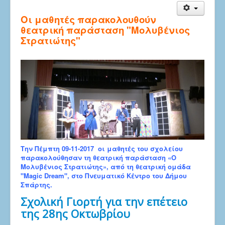
Οι μαθητές παρακολουθούν
θεατρική παράσταση "Μολυβένιος
Στρατιώτης"
Tην Πέμπτη 09-11-2017 οι μαθητές του σχολείου
παρακολούθησαν τη θεατρική παράσταση «Ο
Μολυβένιος Στρατιώτης», από τη θεατρική ομάδα
"Magic Dream", στο Πνευματικό Κέντρο του Δήμου
Σπάρτης.
Σχολική Γιορτή για την επέτειο
της 28ης Οκτωβρίου