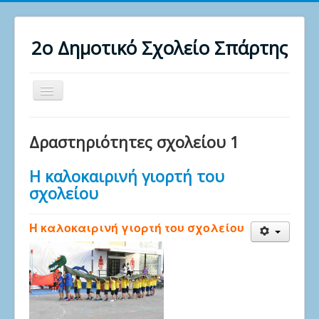
2ο Δημοτικό Σχολείο Σπάρτης
Toggle
Navigation
Αρχική
Δραστηριότητες σχολείου 1
Σχολείο
Η καλοκαιρινή γιορτή του
Εκπαιδευτικοί
σχολείου
Δραστηριότητες μαθητών
Χρήσιμοι σύνδεσμοι
Η καλοκαιρινή γιορτή του σχολείου
Στοιχεία επικοινωνίας
Ενημέρωση Γονέων
Εσωτερικός Κανονισμός Λειτουργίας 2025-2026